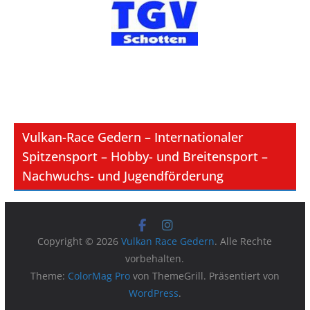
Vulkan-Race Gedern – Internationaler
Spitzensport – Hobby- und Breitensport –
Nachwuchs- und Jugendförderung
Copyright © 2026
Vulkan Race Gedern
. Alle Rechte
vorbehalten.
Theme:
ColorMag Pro
von ThemeGrill. Präsentiert von
WordPress
.