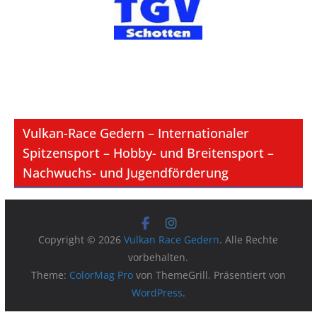
Vulkan-Race Gedern – Internationaler
Spitzensport – Hobby- und Breitensport –
Nachwuchs- und Jugendförderung
Copyright © 2026
Vulkan Race Gedern
. Alle Rechte
vorbehalten.
Theme:
ColorMag Pro
von ThemeGrill. Präsentiert von
WordPress
.